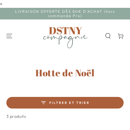
>
IGNORER LE
CONTENU
LIVRAISON OFFERTE DÈS 80€ D'ACHAT (hors
commande Pro)
Panier
Collection:
Hotte de Noël
FILTRER ET TRIER
3 produits