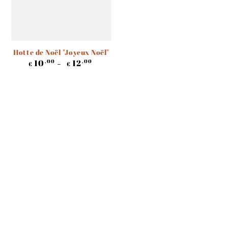
Hotte de Noël "Joyeux Noël"
Prix
10
12
,00
,00
€
€
normal