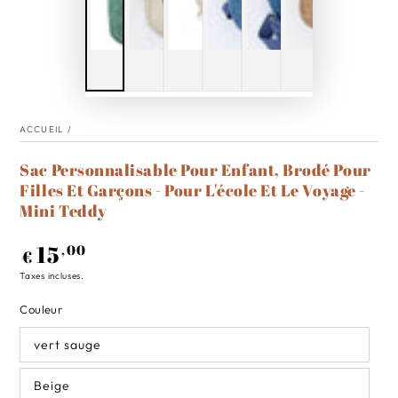
ACCUEIL
/
Sac Personnalisable Pour Enfant, Brodé Pour
Filles Et Garçons - Pour L'école Et Le Voyage -
Mini Teddy
15
Prix
,00
€
normal
Taxes incluses.
Couleur
vert sauge
Beige