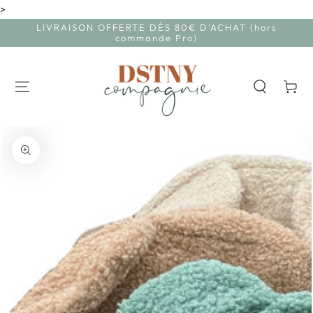
>
IGNORER LE
CONTENU
LIVRAISON OFFERTE DÈS 80€ D'ACHAT (hors
commande Pro)
Panier
IGNORER LES
INFORMATIONS SUR
LE PRODUIT