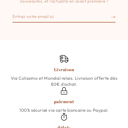
nouveautés, et l'actualité en avant première !
Entrez
votre
email
ici
Livraison
Via Colissimo et Mondial relais. Livraison offerte dès
80€ d'achat.
paiement
100% sécurisé via carte bancaire ou Paypal.
délais