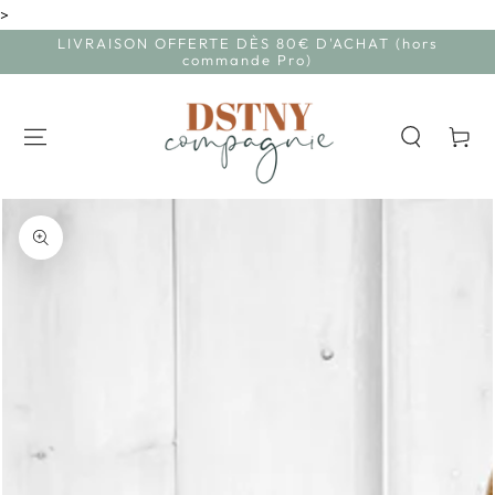
>
IGNORER LE
CONTENU
LIVRAISON OFFERTE DÈS 80€ D'ACHAT (hors
commande Pro)
Panier
IGNORER LES
INFORMATIONS SUR
LE PRODUIT