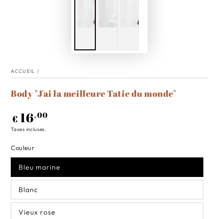
ACCUEIL
/
Body "J'ai la meilleure Tatie du monde"
16
Prix
,00
€
normal
Taxes incluses.
Couleur
Bleu marine
Blanc
Vieux rose